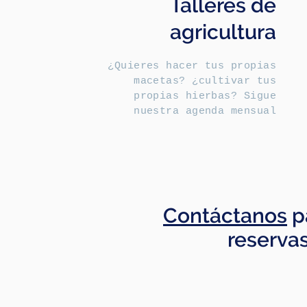
Talleres de
agricultura
¿Quieres hacer tus propias
macetas? ¿cultivar tus
propias hierbas? Sigue
nuestra agenda mensual
C
ontáctanos
p
reservas